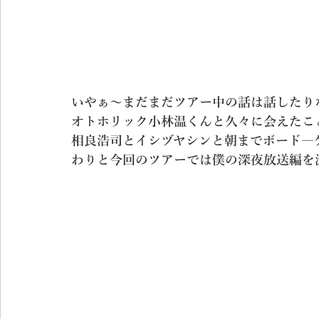
いやぁ～まだまだツアー中の話は話したり
オトホリック小林温くんと久々に会えたこ
相良浩司とイシヅヤシンと朝までボード―
わりと今回のツアーでは僕の深夜放送編を沢