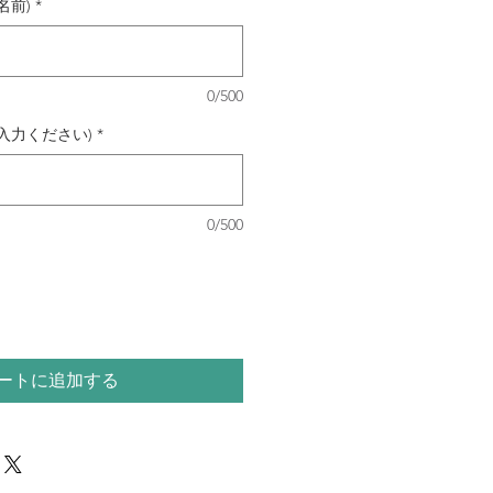
名前)
*
0/500
入力ください)
*
0/500
ートに追加する