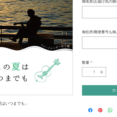
御名前(お届け先の御
御住所(郵便番号も御
数量
*
カ
君との夏はいつまでも」