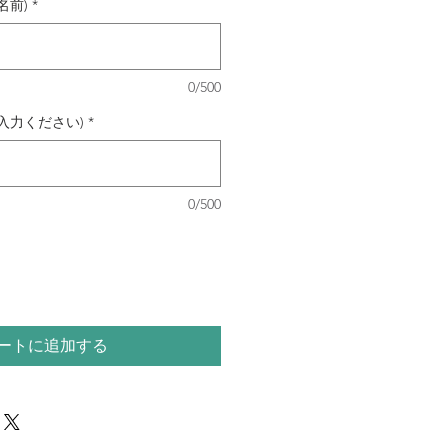
名前)
*
0/500
入力ください)
*
0/500
ートに追加する