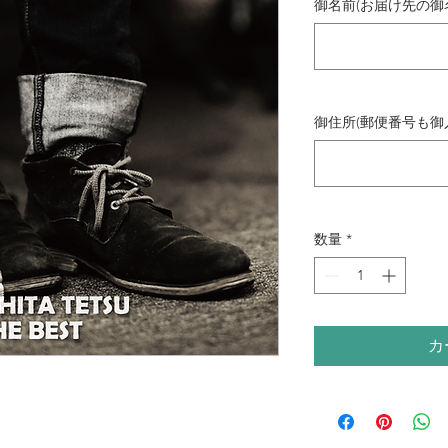
御名前(お届け先の御
御住所(郵便番号も御
数量
*
カ